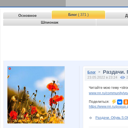
Блог
( 371 )
Основное
Д
Шпионаж
Раздачи. 
>
Блог
23.05.2022 в 23:24
Читайте мою тему <stro
www.nn.ru/community/vp/
Поделиться:
https://www.nn.ru/pop
Раздачи. Обувь S.Oli*