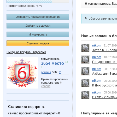
0 комментариев
. Ва
Портрет заполнен на 73 %
Отправить приватное сообщение
Чтобы оставлять ко
Добавить в друзья
Игнорировать
Новые записи в бл
Сделать подарок
nikom
21.07.202
Хотел в IT - поп
Выгодная покупка - взрослый
nikom
18.07.202
популярность:
Полдневное лет
+1
3654 место
↑
nikom
08.07.202
рейтинг
5260
?
Азбука для Бура
Привилегированный
nikom
05.06.202
пользователь
6
К Дню русского 
уровня
nikom
05.06.202
В связи с пмэф-
Статистика портрета:
Популярные за не
сейчас просматривают портрет - 0