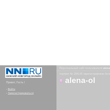
Персональный сайт пользователя
alen
портрет № 288145 зарегистрирован боле
alena-ol
Привет, Гость !
-
Войти
-
Зарегистрироваться