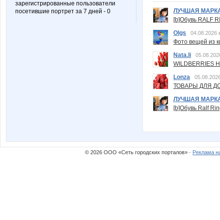
зарегистрированные пользователи
ЛУЧШАЯ МАРК
посетившие портрет за 7 дней - 0
[b]Обувь RALF RI
Olgs
04.08.2026 
Фото вещей из ки
Nata.li
05.08.202
WILDBERRIES Н
Lonza
05.08.2026
ТОВАРЫ ДЛЯ ДО
ЛУЧШАЯ МАРК
[b]Обувь Ralf Ri
© 2026 ООО «Сеть городских порталов» ·
Реклама н