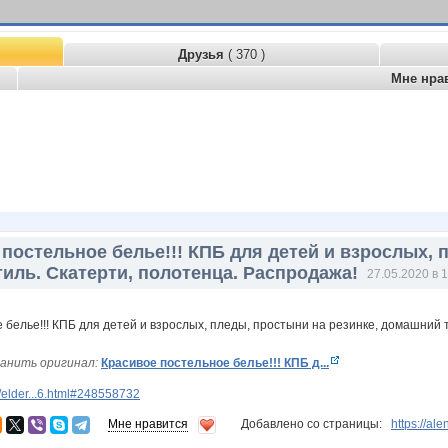
Друзья
( 370 )
Мне нра
постельное белье!!! КПБ для детей и взрослых, 
иль. Скатерти, полотенца. Распродажа!
27.05.2020 в 
анить оригинал:
Красивое постельное белье!!! КПБ д...
elder...6.html#248558732
Мне нравится
Добавлено со страницы:
https://al