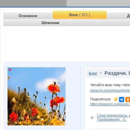
Блог
( 371 )
Основное
Д
Шпионаж
Раздачи. 
>
Блог
Читайте мою тему <stro
www.nn.ru/community/vp/
Поделиться:
https://www.nn.ru/pop
Сбор предоплаты. 
Парфюмерия. - 5.