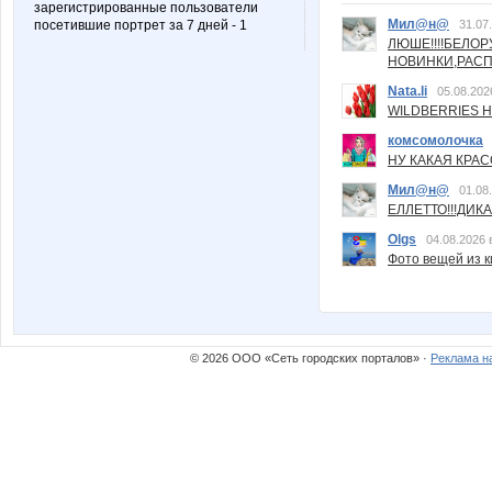
зарегистрированные пользователи
Мил@н@
посетившие портрет за 7 дней - 1
31.07
ЛЮШЕ!!!!БЕЛО
НОВИНКИ,РАСП
Nata.li
05.08.202
WILDBERRIES Н
комсомолочка
НУ КАКАЯ КРАСОТ
Мил@н@
01.08
ЕЛЛЕТТО!!!ДИК
Olgs
04.08.2026 
Фото вещей из ки
© 2026 ООО «Сеть городских порталов» ·
Реклама н