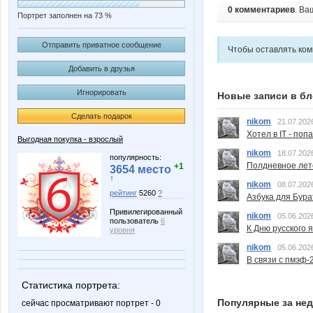
0 комментариев
. Ва
Портрет заполнен на 73 %
Отправить приватное сообщение
Чтобы оставлять ко
Добавить в друзья
Игнорировать
Новые записи в бл
Сделать подарок
nikom
21.07.202
Хотел в IT - поп
Выгодная покупка - взрослый
nikom
18.07.202
популярность:
Полдневное лет
+1
3654 место
↑
nikom
08.07.202
рейтинг
5260
?
Азбука для Бура
Привилегированный
nikom
05.06.202
пользователь
6
К Дню русского 
уровня
nikom
05.06.202
В связи с пмэф-
Статистика портрета:
Популярные за не
сейчас просматривают портрет - 0